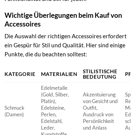
Wichtige Überlegungen beim Kauf von
Accessoires
Die Auswahl der richtigen Accessoires erfordert
ein Gespür für Stil und Qualität. Hier sind einige
Punkte, die du beachten solltest:
STILISTISCHE
KATEGORIE
MATERIALIEN
PF
BEDEUTUNG
Edelmetalle
(Gold, Silber,
Akzentuierung
Spez
Platin),
von Gesicht und
Rein
Schmuck
Edelsteine,
Outfit,
Meta
(Damen)
Perlen,
Ausdruck von
Edel
Edelstahl,
Persönlichkeit
sch
Leder,
und Anlass
Auf
Kunststoffe