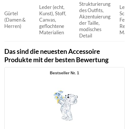
Strukturierung
Leder (echt,
Lede
des Outfits,
Gürtel
Kunst), Stoff,
Scho
Akzentuierung
(Damen &
Canvas,
Feuc
der Taille,
Herren)
geflochtene
Rein
modisches
Materialien
Mate
Detail
Das sind die neuesten Accessoire
Produkte mit der besten Bewertung
1