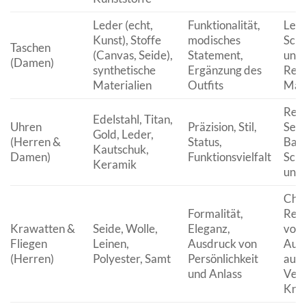
Leder (echt,
Funktionalität,
Lede
Kunst), Stoffe
modisches
Scho
Taschen
(Canvas, Seide),
Statement,
und 
(Damen)
synthetische
Ergänzung des
Rein
Materialien
Outfits
Mate
Reg
Edelstahl, Titan,
Uhren
Präzision, Stil,
Serv
Gold, Leder,
(Herren &
Status,
Batt
Kautschuk,
Damen)
Funktionsvielfalt
Scho
Keramik
und
Che
Formalität,
Rein
Krawatten &
Seide, Wolle,
Eleganz,
vors
Fliegen
Leinen,
Ausdruck von
Aufb
(Herren)
Polyester, Samt
Persönlichkeit
auf 
und Anlass
Ver
Kni