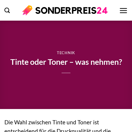
Zum
Inhalt
springen
TECHNIK
Tinte oder Toner – was nehmen?
Die Wahl zwischen Tinte und Toner ist
entscheidend für die Druckqualität und die