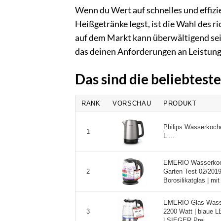
Wenn du Wert auf schnelles und effizi
Heißgetränke legst, ist die Wahl des 
auf dem Markt kann überwältigend sein
das deinen Anforderungen an Leistung
Das sind die beliebtes
RANK
VORSCHAU
PRODUKT
Philips Wasserkocher
1
L ...
EMERIO Wasserkoc
Garten Test 02/2019
2
Borosilikatglas | mi
EMERIO Glas Wasser
2200 Watt | blaue L
3
| SIEGER Prei ...