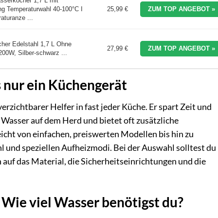
sserkocher 1,7 L mit
ng Temperaturwahl 40-100°C I
25,99 €
ZUM TOP ANGEBOT »
aturanze ...
er Edelstahl 1,7 L Ohne
27,99 €
ZUM TOP ANGEBOT »
200W, Silber-schwarz ...
 nur ein Küchengerät
rzichtbarer Helfer in fast jeder Küche. Er spart Zeit und
 Wasser auf dem Herd und bietet oft zusätzliche
cht von einfachen, preiswerten Modellen bis hin zu
und speziellen Aufheizmodi. Bei der Auswahl solltest du
 auf das Material, die Sicherheitseinrichtungen und die
 Wie viel Wasser benötigst du?