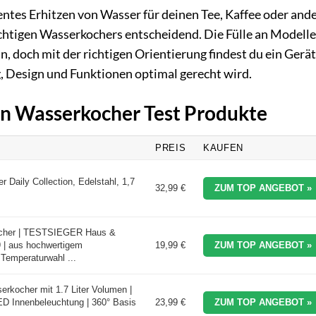
entes Erhitzen von Wasser für deinen Tee, Kaffee oder and
richtigen Wasserkochers entscheidend. Die Fülle an Modell
, doch mit der richtigen Orientierung findest du ein Gerät
, Design und Funktionen optimal gerecht wird.
ten Wasserkocher Test Produkte
PREIS
KAUFEN
 Daily Collection, Edelstahl, 1,7
32,99 €
ZUM TOP ANGEBOT »
her | TESTSIEGER Haus &
 | aus hochwertigem
19,99 €
ZUM TOP ANGEBOT »
t Temperaturwahl ...
kocher mit 1.7 Liter Volumen |
ED Innenbeleuchtung | 360° Basis
23,99 €
ZUM TOP ANGEBOT »