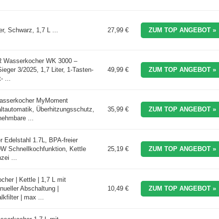
r, Schwarz, 1,7 L ...
27,99 €
ZUM TOP ANGEBOT »
asserkocher WK 3000 –
ieger 3/2025, 1,7 Liter, 1-Tasten-
49,99 €
ZUM TOP ANGEBOT »
- ...
Wasserkocher MyMoment
automatik, Überhitzungsschutz,
35,99 €
ZUM TOP ANGEBOT »
nehmbare ...
Edelstahl 1.7L, BPA-freier
W Schnellkochfunktion, Kettle
25,19 €
ZUM TOP ANGEBOT »
ei ...
r | Kettle | 1,7 L mit
ueller Abschaltung |
10,49 €
ZUM TOP ANGEBOT »
filter | max ...