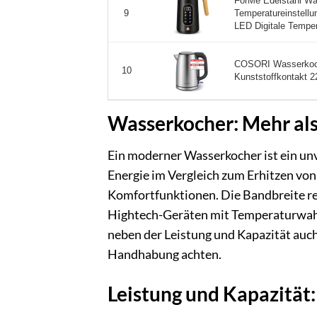
ForMe Edelstahl Wa
Temperatureinstellu
9
LED Digitale Temper
COSORI Wasserkoch
10
Kunststoffkontakt 2
Wasserkocher: Mehr als
Ein moderner Wasserkocher ist ein unve
Energie im Vergleich zum Erhitzen von
Komfortfunktionen. Die Bandbreite rei
Hightech-Geräten mit Temperaturwahl 
neben der Leistung und Kapazität auch
Handhabung achten.
Leistung und Kapazität: