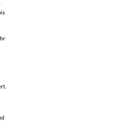
r
bis
ehr
rt.
nd