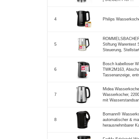
Philips Wasserkoche
4
ROMMELSBACHER W
Stiftung Warentest S
5
Steuerung, Stellstart
Bosch kabelloser 
TWK2M163, Abschalt
6
Tassenanzeige, ent
Midea Wasserkocher 
Wasserkocher, 2200
7
mit Wasserstandsanz
Bomann® Wasserkoche
automatischer & man
8
herausnehmbarer Kalk