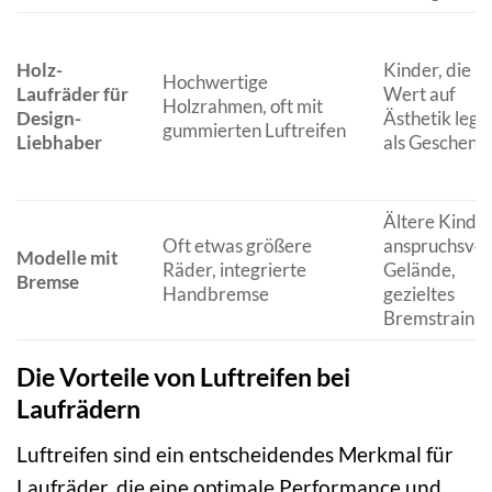
Holz-
Kinder, die
Hochwertige
Laufräder für
Wert auf
Holzrahmen, oft mit
Design-
Ästhetik lege
gummierten Luftreifen
Liebhaber
als Geschenk
Ältere Kinder
Oft etwas größere
anspruchsvol
Modelle mit
Räder, integrierte
Gelände,
Bremse
Handbremse
gezieltes
Bremstrainin
Die Vorteile von Luftreifen bei
Laufrädern
Luftreifen sind ein entscheidendes Merkmal für
Laufräder, die eine optimale Performance und