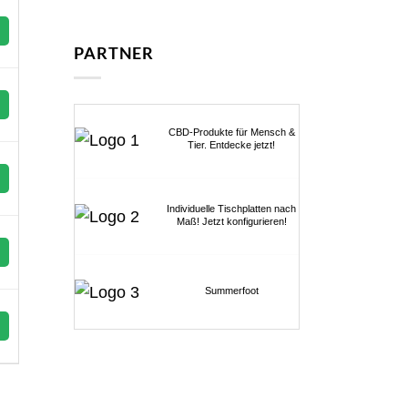
PARTNER
CBD-Produkte für Mensch &
Tier. Entdecke jetzt!
Individuelle Tischplatten nach
Maß! Jetzt konfigurieren!
Summerfoot