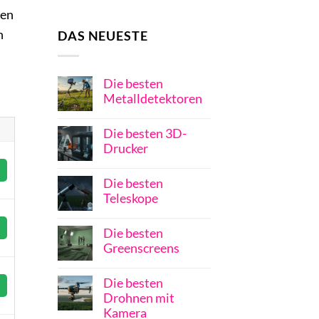
gen
h
DAS NEUESTE
Die besten
Metalldetektoren
Die besten 3D-
Drucker
Die besten
Teleskope
Die besten
Greenscreens
Die besten
Drohnen mit
Kamera