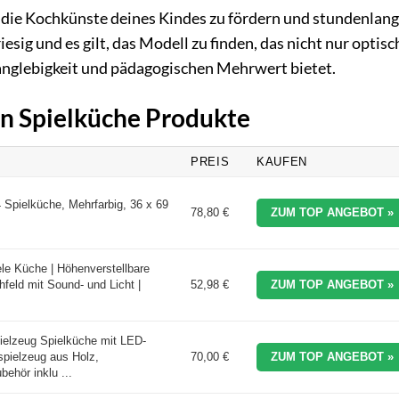
m die Kochkünste deines Kindes zu fördern und stundenlan
esig und es gilt, das Modell zu finden, das nicht nur optisc
Langlebigkeit und pädagogischen Mehrwert bietet.
en Spielküche Produkte
PREIS
KAUFEN
Spielküche, Mehrfarbig, 36 x 69
78,80 €
ZUM TOP ANGEBOT »
le Küche | Höhenverstellbare
hfeld mit Sound- und Licht |
52,98 €
ZUM TOP ANGEBOT »
elzeug Spielküche mit LED-
spielzeug aus Holz,
70,00 €
ZUM TOP ANGEBOT »
ehör inklu ...