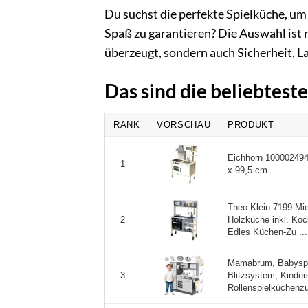
Du suchst die perfekte Spielküche, u
Spaß zu garantieren? Die Auswahl ist ri
überzeugt, sondern auch Sicherheit, 
Das sind die beliebtest
RANK
VORSCHAU
PRODUKT
Eichhorn 100002494 
1
x 99,5 cm ...
Theo Klein 7199 Mie
Holzküche inkl. Koc
2
Edles Küchen-Zu ...
Mamabrum, Babyspi
Blitzsystem, Kinder
3
Rollenspielküchenzub