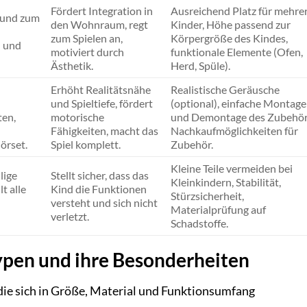
Fördert Integration in
Ausreichend Platz für mehre
 und zum
den Wohnraum, regt
Kinder, Höhe passend zur
zum Spielen an,
Körpergröße des Kindes,
 und
motiviert durch
funktionale Elemente (Ofen,
Ästhetik.
Herd, Spüle).
Erhöht Realitätsnähe
Realistische Geräusche
und Spieltiefe, fördert
(optional), einfache Montage
ten,
motorische
und Demontage des Zubehör
Fähigkeiten, macht das
Nachkaufmöglichkeiten für
örset.
Spiel komplett.
Zubehör.
Kleine Teile vermeiden bei
lige
Stellt sicher, dass das
Kleinkindern, Stabilität,
lt alle
Kind die Funktionen
Stürzsicherheit,
versteht und sich nicht
Materialprüfung auf
verletzt.
Schadstoffe.
ypen und ihre Besonderheiten
 die sich in Größe, Material und Funktionsumfang