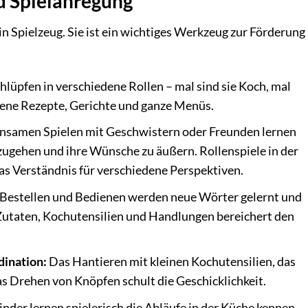
d Spielanregung
ein Spielzeug. Sie ist ein wichtiges Werkzeug zur Förderung
hlüpfen in verschiedene Rollen – mal sind sie Koch, mal
igene Rezepte, Gerichte und ganze Menüs.
samen Spielen mit Geschwistern oder Freunden lernen
zugehen und ihre Wünsche zu äußern. Rollenspiele in der
as Verständnis für verschiedene Perspektiven.
Bestellen und Bedienen werden neue Wörter gelernt und
Zutaten, Kochutensilien und Handlungen bereichert den
ination:
Das Hantieren mit kleinen Kochutensilien, das
s Drehen von Knöpfen schult die Geschicklichkeit.
nder lernen spielerisch die Abläufe in der Küche kennen –