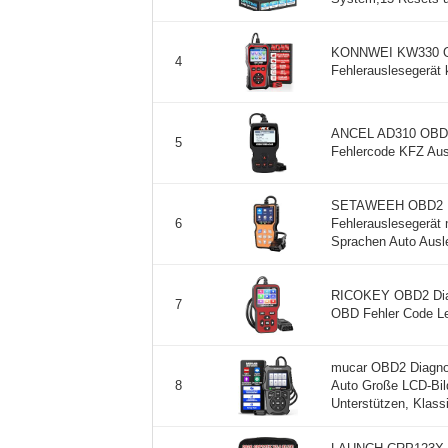
KONNWEI KW330 OB
4
Fehlerauslesegerät k
ANCEL AD310 OBD2
5
Fehlercode KFZ Ausl
SETAWEEH OBD2 Di
Fehlerauslesegerät m
6
Sprachen Auto Ausle
RICOKEY OBD2 Diag
7
OBD Fehler Code Les
mucar OBD2 Diagno
Auto Große LCD-Bil
8
Unterstützen, Klassi