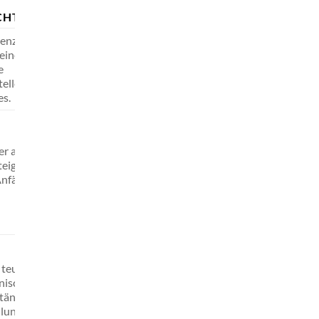
HTEILE
enzte Funktionen,
keine Live-Daten,
e
tellerspezifischen
s.
er als
teigermodelle, kann
Anfänger komplexer
 teuer, erfordert
nisches
tändnis und
lung, oft mit