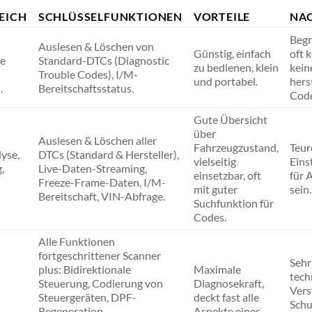
EICH
SCHLÜSSELFUNKTIONEN
VORTEILE
NAC
Begr
Auslesen & Löschen von
Günstig, einfach
oft 
le
Standard-DTCs (Diagnostic
zu bedienen, klein
kein
Trouble Codes), I/M-
und portabel.
hers
.
Bereitschaftsstatus.
Code
Gute Übersicht
über
Auslesen & Löschen aller
Fahrzeugzustand,
Teur
yse,
DTCs (Standard & Hersteller),
vielseitig
Eins
,
Live-Daten-Streaming,
einsetzbar, oft
für 
Freeze-Frame-Daten, I/M-
mit guter
sein.
Bereitschaft, VIN-Abfrage.
Suchfunktion für
Codes.
Alle Funktionen
fortgeschrittener Scanner
Sehr
plus: Bidirektionale
Maximale
tech
Steuerung, Codierung von
Diagnosekraft,
Vers
Steuergeräten, DPF-
deckt fast alle
Schu
Regeneration,
Aspekte eines