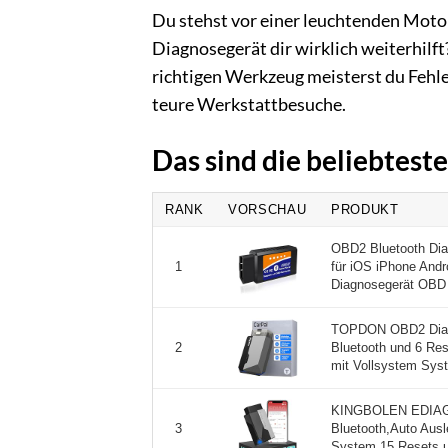
Du stehst vor einer leuchtenden Moto
Diagnosegerät dir wirklich weiterhilf
richtigen Werkzeug meisterst du Fehle
teure Werkstattbesuche.
Das sind die beliebtes
RANK
VORSCHAU
PRODUKT
OBD2 Bluetooth Dia
für iOS iPhone And
1
Diagnosegerät OBD
TOPDON OBD2 Diagn
Bluetooth und 6 Res
2
mit Vollsystem Syst
KINGBOLEN EDIAG 
Bluetooth,Auto Ausl
3
System,15 Resets un