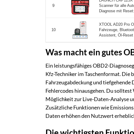
LAUNCH CRP123X V3
Scanner für alle Au
9
Diagnose mit Reset:
XTOOL AD20 Pro OBD
Fahrzeuge, Bluetoot
10
Assistent, Öl-Reset 
Was macht ein gutes O
Ein leistungsfähiges OBD2-Diagnoseger
Kfz-Techniker im Taschenformat. Die be
Fahrzeugabdeckung und tiefgehende Di
Fehlercodes hinausgehen. Du solltest 
Möglichkeit zur Live-Daten-Analyse u
Zusätzliche Funktionen wie Emissions
Daten erhöhen den Nutzwert erheblic
Die wichtigsten Funkti