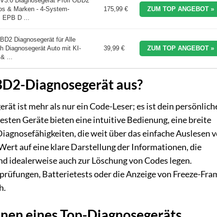
.0 Diagnosegerät Profi OBD2
tos & Marken - 4-System-
175,99 €
ZUM TOP ANGEBOT »
 EPB D ...
2 Diagnosegerät für Alle
h Diagnosegerät Auto mit KI-
39,99 €
ZUM TOP ANGEBOT »
& ...
BD2-Diagnosegerät aus?
ät ist mehr als nur ein Code-Leser; es ist dein persönlich
sten Geräte bieten eine intuitive Bedienung, eine breite
agnosefähigkeiten, die weit über das einfache Auslesen 
Wert auf eine klare Darstellung der Informationen, die
nd idealerweise auch zur Löschung von Codes legen.
prüfungen, Batterietests oder die Anzeige von Freeze-Fra
h.
onen eines Top-Diagnosegeräts