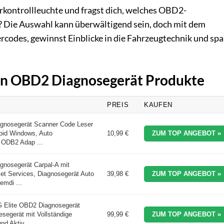
rkontrollleuchte und fragst dich, welches OBD2-
t? Die Auswahl kann überwältigend sein, doch mit dem
rcodes, gewinnst Einblicke in die Fahrzeugtechnik und spa
ten OBD2 Diagnosegerät Produkte
PREIS
KAUFEN
gnosegerät Scanner Code Leser
roid Windows, Auto
10,99 €
ZUM TOP ANGEBOT »
 ODB2 Adap ...
osegerät Carpal-A mit
et Services, Diagnosegerät Auto
39,98 €
ZUM TOP ANGEBOT »
emdi ...
Elite OBD2 Diagnosegerät
esegerät mit Vollständige
99,99 €
ZUM TOP ANGEBOT »
d Aktiv ...