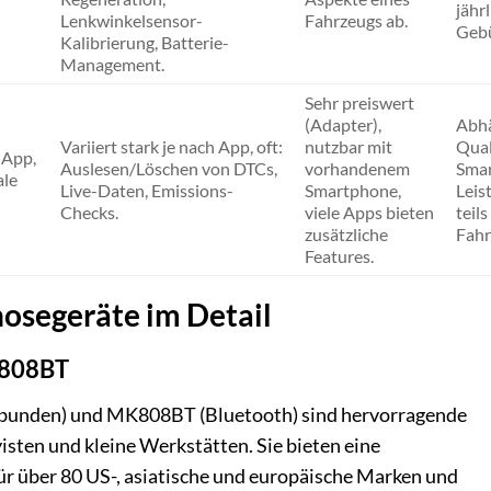
jähr
Lenkwinkelsensor-
Fahrzeugs ab.
Gebü
Kalibrierung, Batterie-
Management.
Sehr preiswert
(Adapter),
Abhä
Variiert stark je nach App, oft:
nutzbar mit
Qual
 App,
Auslesen/Löschen von DTCs,
vorhandenem
Sma
ale
Live-Daten, Emissions-
Smartphone,
Leis
Checks.
viele Apps bieten
teil
zusätzliche
Fahr
Features.
osegeräte im Detail
K808BT
unden) und MK808BT (Bluetooth) sind hervorragende
isten und kleine Werkstätten. Sie bieten eine
 über 80 US-, asiatische und europäische Marken und