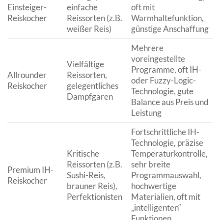
Einsteiger-
einfache
oft mit
Reiskocher
Reissorten (z.B.
Warmhaltefunktion,
weißer Reis)
günstige Anschaffung
Mehrere
voreingestellte
Vielfältige
Programme, oft IH-
Allrounder
Reissorten,
oder Fuzzy-Logic-
Reiskocher
gelegentliches
Technologie, gute
Dampfgaren
Balance aus Preis und
Leistung
Fortschrittliche IH-
Technologie, präzise
Kritische
Temperaturkontrolle,
Reissorten (z.B.
sehr breite
Premium IH-
Sushi-Reis,
Programmauswahl,
Reiskocher
brauner Reis),
hochwertige
Perfektionisten
Materialien, oft mit
„intelligenten“
Funktionen