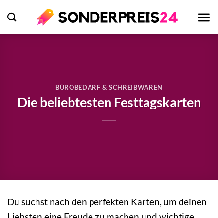
Zum
Inhalt
springen
BÜROBEDARF & SCHREIBWAREN
Die beliebtesten Festtagskarten
Du suchst nach den perfekten Karten, um deinen
Liebsten eine Freude zu machen und wichtige