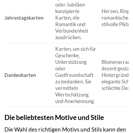
oder Jubiläen
konzipierte
Herzen, Ringe,
Jahrestagskarten
Karten, die
romantische Zi
Romantik und
stilvolle Pikt
Verbundenheit
ausdrücken.
Karten, um sich für
Geschenke,
Unterstützung
Blumenarrang
oder
dezent gestalt
Dankeskarten
Gastfreundschaft
Hintergründe,
zu bedanken. Sie
elegante Schri
vermitteln
schlichte Desi
Wertschätzung
und Anerkennung.
Die beliebtesten Motive und Stile
Die Wahl des richtigen Motivs und Stils kann den