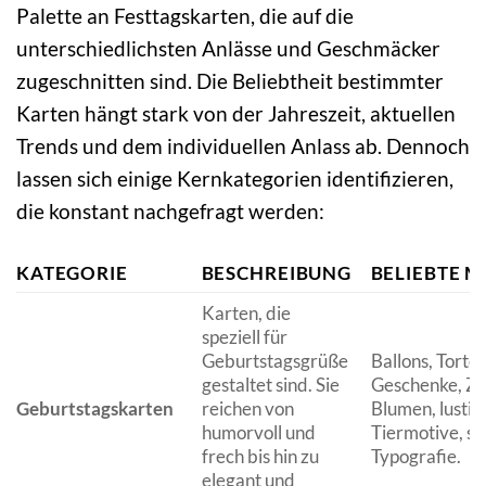
Palette an Festtagskarten, die auf die
unterschiedlichsten Anlässe und Geschmäcker
zugeschnitten sind. Die Beliebtheit bestimmter
Karten hängt stark von der Jahreszeit, aktuellen
Trends und dem individuellen Anlass ab. Dennoch
lassen sich einige Kernkategorien identifizieren,
die konstant nachgefragt werden:
KATEGORIE
BESCHREIBUNG
BELIEBTE M
Karten, die
speziell für
Geburtstagsgrüße
Ballons, Torten
gestaltet sind. Sie
Geschenke, Za
Geburtstagskarten
reichen von
Blumen, lustig
humorvoll und
Tiermotive, sti
frech bis hin zu
Typografie.
elegant und