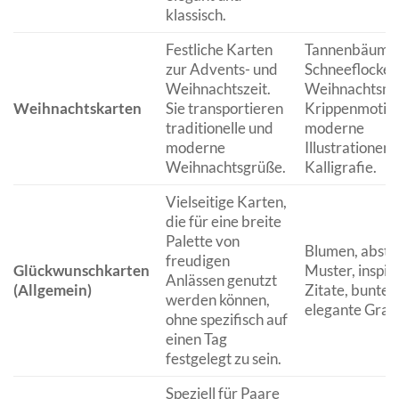
klassisch.
Festliche Karten
Tannenbäume,
zur Advents- und
Schneeflocken
Weihnachtszeit.
Weihnachtsma
Weihnachtskarten
Sie transportieren
Krippenmotive
traditionelle und
moderne
moderne
Illustrationen,
Weihnachtsgrüße.
Kalligrafie.
Vielseitige Karten,
die für eine breite
Palette von
Blumen, abstr
freudigen
Glückwunschkarten
Muster, inspir
Anlässen genutzt
(Allgemein)
Zitate, bunte 
werden können,
elegante Grafi
ohne spezifisch auf
einen Tag
festgelegt zu sein.
Speziell für Paare