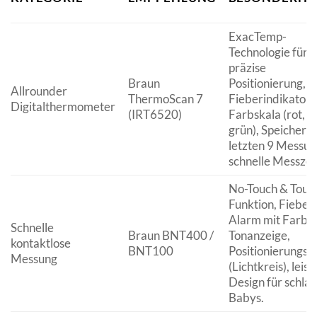
ExacTemp-
Technologie für
präzise
Braun
Positionierung,
Allrounder
ThermoScan 7
Fieberindikator 
Digitalthermometer
(IRT6520)
Farbskala (rot, g
grün), Speicher f
letzten 9 Messun
schnelle Messzeit
No-Touch & Touc
Funktion, Fieber
Alarm mit Farb-
Schnelle
Braun BNT400 /
Tonanzeige,
kontaktlose
BNT100
Positionierungshi
Messung
(Lichtkreis), leise
Design für schla
Babys.