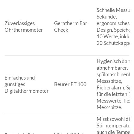
Schnelle Messung
Sekunde,
Zuverlässiges
Geratherm Ear
ergonomisches
Ohrthermometer
Check
Design, Speicher 
10 Werte, inklus
20 Schutzkappen
Hygienisch dank
abnehmbarer,
spülmaschinenfe
Einfaches und
Messspitze,
günstiges
Beurer FT 100
Fieberalarm, Spe
Digitalthermometer
für die letzten 10
Messwerte, flexi
Messspitze.
Misst sowohl die
Stirntemperatur 
auch die Temper